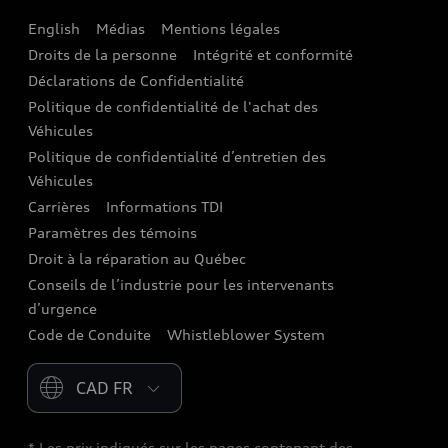
English
Médias
Mentions légales
Audi connect
Droits de la personne
Intégrité et conformité
Assistance routière
Déclarations de Confidentialité
Politique de confidentialité de l'achat des
Audi Care
Véhicules
Centres de carrosserie Audi
Politique de confidentialité d’entretien des
Véhicules
Audi Sans Souci
Carrières
Informations TDI
Paramètres des témoins
Garanties Audi et couverture
Droit à la réparation au Québec
Conseils de l’industrie pour les intervenants
d’urgence
Code de Conduite
Whistleblower System
Please select country
* Les prix indiqués sur les pages contenant des