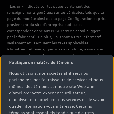
* Les prix indiqués sur les pages contenant des
renseignements généraux sur les véhicules, tels que la
page du modèle ainsi que la page Configuration et prix,
proviennent du site d’entreprise audi.ca et
correspondent donc aux PDSF (prix de détail suggéré
par le fabricant). De plus, ils i) sont à titre informatif
seulement et ii) excluent les taxes applicables
(climatiseur et pneus), permis de conduire, assurances,
immatriculation, options et frais d’administration des
concessionnaires. Les conditions et prix de vente réels
Politique en matière de témoins
sont fixés par les concessionnaires. Les prix indiqués sur
Nous utilisons, nos sociétés affiliées, nos
les pages de recherche de stocks de véhicules neufs et
partenaires, nos fournisseurs de services et nous-
d’occasion sont des prix de vente, tels que fixés par les
concessionnaires, et incluent les frais applicables tels
mêmes, des témoins sur notre site Web afin
que les frais de transport et d’inspection de
d’améliorer votre expérience utilisateur,
prélivraison, les taxes environnementales (pour les
d’analyser et d’améliorer nos services et de savoir
véhicules neufs) et les frais d’administration des
quelle information vous intéresse. Certains
concessionnaires, mais n’incluent pas les taxes de
témoins sont essentiels tandis que d’autres