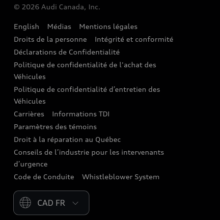
© 2026 Audi Canada, Inc.
Accessoires
English
Médias
Mentions légales
Audi connect
Droits de la personne
Intégrité et conformité
Assistance routière
Déclarations de Confidentialité
Politique de confidentialité de l'achat des
Audi Care
Véhicules
Centres de carrosserie Audi
Politique de confidentialité d’entretien des
Véhicules
Audi Sans Souci
Carrières
Informations TDI
Paramètres des témoins
Garanties Audi et couverture
Droit à la réparation au Québec
Conseils de l’industrie pour les intervenants
d’urgence
Code de Conduite
Whistleblower System
Please select country