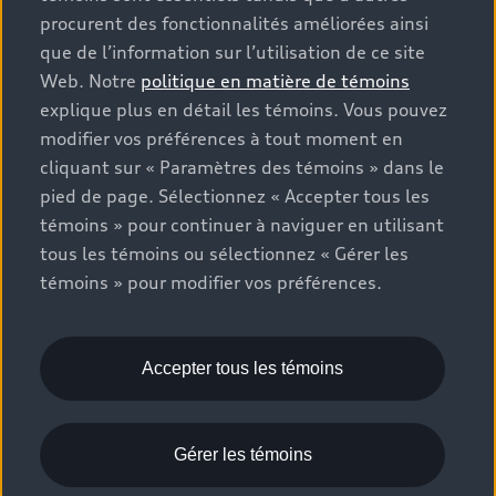
vente. Veuillez noter que les prix indiqués sur la page «
procurent des fonctionnalités améliorées ainsi
Estimation des paiements » correspondent aux PDSF
que de l’information sur l’utilisation de ce site
figurant sur la page « Configuration et prix » (à titre
Web. Notre
politique en matière de témoins
informatif) et aux prix de vente figurant sur les pages
explique plus en détail les témoins. Vous pouvez
de recherche des stocks de véhicules neufs ou
modifier vos préférences à tout moment en
d’occasion (prix de vente réels). Sur les pages de
cliquant sur « Paramètres des témoins » dans le
renseignements généraux sur les véhicules, les modèles
pied de page. Sélectionnez « Accepter tous les
sont présentés à titre d’exemple seulement et peuvent
inclure des caractéristiques qui ne sont pas offertes sur
témoins » pour continuer à naviguer en utilisant
les modèles canadiens. Bien que des efforts soient faits
tous les témoins ou sélectionnez « Gérer les
pour garantir l’exactitude, des erreurs peuvent survenir
témoins » pour modifier vos préférences.
ou l’offre peut changer, veuillez consulter le
concessionnaire pour obtenir les détails complets et les
spécifications du modèle actuel. Tous droits réservés.
Accepter tous les témoins
Les marques de commerce Audi AG sont utilisées sous
licence.
Gérer les témoins