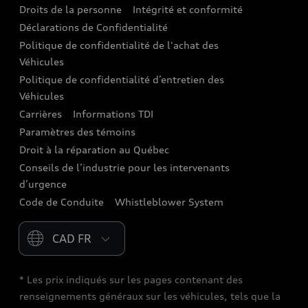
Droits de la personne
Intégrité et conformité
Assistance routière
Déclarations de Confidentialité
Politique de confidentialité de l'achat des
Audi Care
Véhicules
Centres de carrosserie Audi
Politique de confidentialité d’entretien des
Véhicules
Audi Sans Souci
Carrières
Informations TDI
Paramètres des témoins
Garanties Audi et couverture
Droit à la réparation au Québec
Conseils de l’industrie pour les intervenants
d’urgence
Code de Conduite
Whistleblower System
Please select country
* Les prix indiqués sur les pages contenant des
renseignements généraux sur les véhicules, tels que la