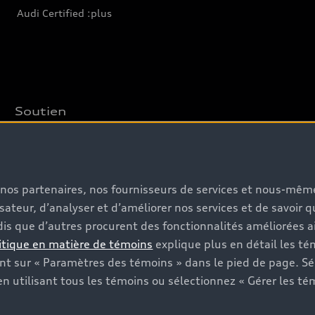
Audi Certified :plus
Soutien
Pour nous joindre
Rappels
s, nos partenaires, nos fournisseurs de services et nous-mê
Informations sur la batterie
isateur, d’analyser et d’améliorer nos services et de savoir 
is que d’autres procurent des fonctionnalités améliorées ai
itique en matière de témoins
explique plus en détail les té
t sur « Paramètres des témoins » dans le pied de page. Sé
n utilisant tous les témoins ou sélectionnez « Gérer les té