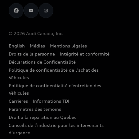
Pour nous joindre
Restez au courant
Services Financiers Audi
Rappels
Audi Boutique
Informations sur la batterie
© 2026 Audi Canada, Inc.
Accessoires
English
Médias
Mentions légales
Audi connect
Droits de la personne
Intégrité et conformité
Assistance routière
Déclarations de Confidentialité
Politique de confidentialité de l'achat des
Audi Care
Véhicules
Centres de carrosserie Audi
Politique de confidentialité d’entretien des
Véhicules
Audi Sans Souci
Carrières
Informations TDI
Paramètres des témoins
Garanties Audi et couverture
Droit à la réparation au Québec
Conseils de l’industrie pour les intervenants
d’urgence