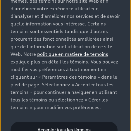
mêmes, des témoins sur notre site Web afin
que les frais de transport et d’inspection de
d’améliorer votre expérience utilisateur,
prélivraison, les taxes environnementales (pour les
d’analyser et d’améliorer nos services et de savoir
véhicules neufs) et les frais d’administration des
concessionnaires, mais n’incluent pas les taxes de
quelle information vous intéresse. Certains
vente. Veuillez noter que les prix indiqués sur la page «
témoins sont essentiels tandis que d’autres
Estimation des paiements » correspondent aux PDSF
procurent des fonctionnalités améliorées ainsi
figurant sur la page « Configuration et prix » (à titre
que de l’information sur l’utilisation de ce site
informatif) et aux prix de vente figurant sur les pages
Web. Notre
politique en matière de témoins
de recherche des stocks de véhicules neufs ou
explique plus en détail les témoins. Vous pouvez
d’occasion (prix de vente réels). Sur les pages de
modifier vos préférences à tout moment en
renseignements généraux sur les véhicules, les modèles
cliquant sur « Paramètres des témoins » dans le
sont présentés à titre d’exemple seulement et peuvent
pied de page. Sélectionnez « Accepter tous les
inclure des caractéristiques qui ne sont pas offertes sur
témoins » pour continuer à naviguer en utilisant
les modèles canadiens. Bien que des efforts soient faits
tous les témoins ou sélectionnez « Gérer les
pour garantir l’exactitude, des erreurs peuvent survenir
témoins » pour modifier vos préférences.
ou l’offre peut changer, veuillez consulter le
concessionnaire pour obtenir les détails complets et les
spécifications du modèle actuel. Tous droits réservés.
Les marques de commerce Audi AG sont utilisées sous
Accepter tous les témoins