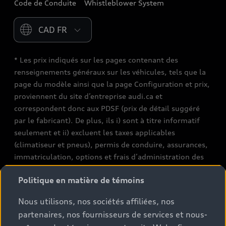
Code de Conduite
Whistleblower System
Please select country
* Les prix indiqués sur les pages contenant des
renseignements généraux sur les véhicules, tels que la
page du modèle ainsi que la page Configuration et prix,
proviennent du site d’entreprise audi.ca et
correspondent donc aux PDSF (prix de détail suggéré
par le fabricant). De plus, ils i) sont à titre informatif
seulement et ii) excluent les taxes applicables
(climatiseur et pneus), permis de conduire, assurances,
immatriculation, options et frais d’administration des
concessionnaires. Les conditions et prix de vente réels
Politique en matière de témoins
sont fixés par les concessionnaires. Les prix indiqués sur
les pages de recherche de stocks de véhicules neufs et
Nous utilisons, nos sociétés affiliées, nos
d’occasion sont des prix de vente, tels que fixés par les
partenaires, nos fournisseurs de services et nous-
concessionnaires, et incluent les frais applicables tels