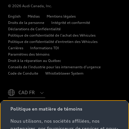
Accessoires
© 2026 Audi Canada, Inc.
Audi connect
English
Médias
Mentions légales
Assistance routière
Droits de la personne
Intégrité et conformité
Déclarations de Confidentialité
Audi Care
Politique de confidentialité de l'achat des Véhicules
Politique de confidentialité d’entretien des Véhicules
Centres de carrosserie Audi
Carrières
Informations TDI
Audi Sans Souci
Paramètres des témoins
Droit à la réparation au Québec
Garanties Audi et couverture
Conseils de l’industrie pour les intervenants d’urgence
Code de Conduite
Whistleblower System
Please select country
* Les prix indiqués sur les pages contenant des renseignements
Politique en matière de témoins
généraux sur les véhicules, tels que la page du modèle ainsi que
la page Configuration et prix, proviennent du site d’entreprise
Nous utilisons, nos sociétés affiliées, nos
audi.ca et correspondent donc aux PDSF (prix de détail suggéré
partenaires, nos fournisseurs de services et nous-