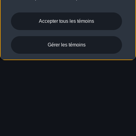
Restez informé
Accepter tous les témoins
Gérer les témoins
Nos cœurs battent
plus vite.
Cinq continents, 24 courses, plusieurs milliers de
kilomètres de distance, de nouvelles technologies
: L’attitude avec laquelle l’Audi Revolut F1® Team
aborde la saison est représentative d’un état
d’esprit axé sur le progrès technologique,
l’innovation et l’excellence. La série de courses
offre à Audi une scène spectaculaire pour
démontrer une fois de plus « Vorsprung durch