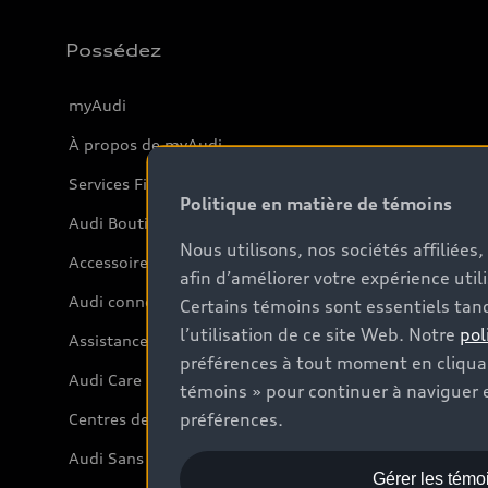
Possédez
myAudi
À propos de myAudi
Services Financiers Audi
Politique en matière de témoins
Audi Boutique
Nous utilisons, nos sociétés affiliée
Accessoires
afin d’améliorer votre expérience util
Audi connect
Certains témoins sont essentiels tand
l’utilisation de ce site Web. Notre
pol
Assistance routière
préférences à tout moment en cliquan
Audi Care
témoins » pour continuer à naviguer e
préférences.
Centres de carrosserie Audi
Audi Sans Souci
Gérer les témo