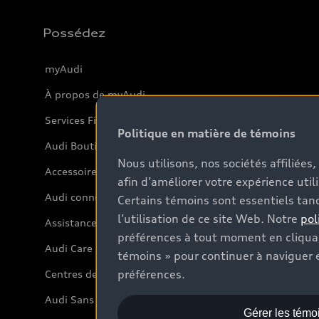
Possédez
myAudi
À propos de myAudi
Services Financiers Audi
Politique en matière de témoins
Audi Boutique
Nous utilisons, nos sociétés affiliée
Accessoires
afin d’améliorer votre expérience util
Audi connect
Certains témoins sont essentiels tand
l’utilisation de ce site Web. Notre
pol
Assistance routière
préférences à tout moment en cliquan
Audi Care
témoins » pour continuer à naviguer e
préférences.
Centres de carrosserie Audi
Audi Sans Souci
Gérer les témo