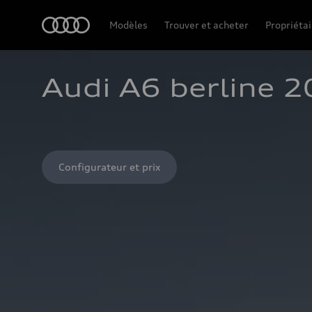
Accueil
Modèles
Trouver et acheter
Propriétai
Audi A6 berline 
Configurateur et prix