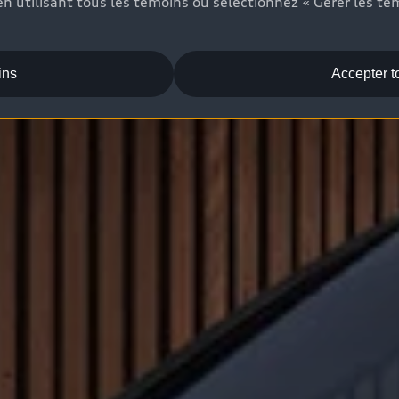
n utilisant tous les témoins ou sélectionnez « Gérer les té
ins
Accepter t