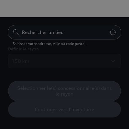
Vous ne trouvez pas ce
Saisissez votre adresse, ville ou code postal.
que vous cherchez?
Définir le rayon
Pour nous joindre
Sélectionner le(s) concessionnaire(s) dans
Configurer ma Audi
le rayon
Continuer vers l’inventaire
Retour en haut