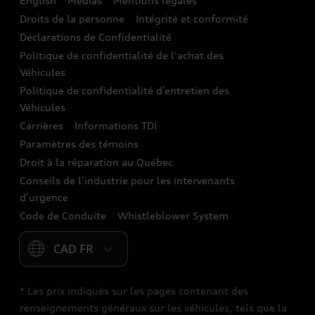
English
Médias
Mentions légales
Audi connect
Droits de la personne
Intégrité et conformité
Déclarations de Confidentialité
Assistance routière
Politique de confidentialité de l'achat des
Audi Care
Véhicules
Politique de confidentialité d’entretien des
Centres de carrosserie Audi
Véhicules
Carrières
Informations TDI
Audi Sans Souci
Paramètres des témoins
Garanties Audi et couverture
Droit à la réparation au Québec
Conseils de l’industrie pour les intervenants
d’urgence
Code de Conduite
Whistleblower System
Please select country
* Les prix indiqués sur les pages contenant des
renseignements généraux sur les véhicules, tels que la