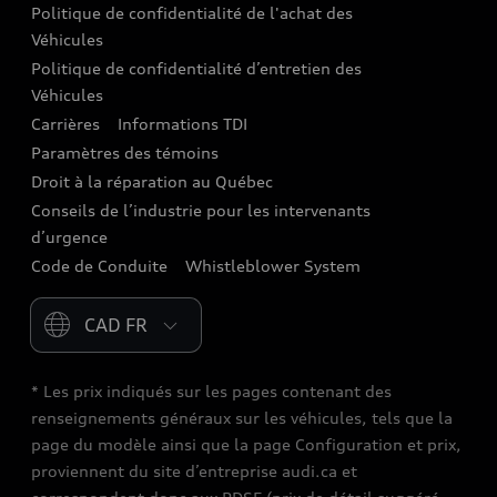
Politique de confidentialité de l'achat des
Audi Care
Véhicules
Centres de carrosserie Audi
Politique de confidentialité d’entretien des
Véhicules
Audi Sans Souci
Carrières
Informations TDI
Paramètres des témoins
Garanties Audi et couverture
Droit à la réparation au Québec
Conseils de l’industrie pour les intervenants
d’urgence
Code de Conduite
Whistleblower System
Please select country
* Les prix indiqués sur les pages contenant des
renseignements généraux sur les véhicules, tels que la
page du modèle ainsi que la page Configuration et prix,
proviennent du site d’entreprise audi.ca et