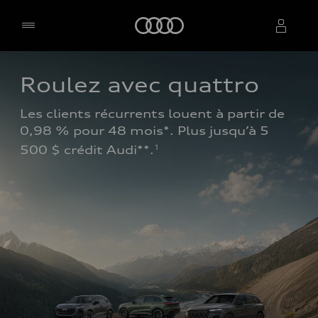
Accueil
Roulez avec quattro
Sélectionner un concessionnaire
Les clients récurrents louent à partir de 
0,98 % pour 48 mois*. Plus jusqu’à 5 
500 $ crédit Audi**.
1