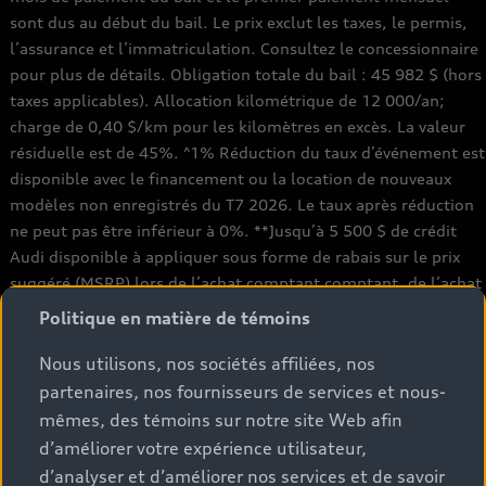
sont dus au début du bail. Le prix exclut les taxes, le permis,
l’assurance et l’immatriculation. Consultez le concessionnaire
pour plus de détails. Obligation totale du bail : 45 982 $ (hors
taxes applicables). Allocation kilométrique de 12 000/an;
charge de 0,40 $/km pour les kilomètres en excès. La valeur
résiduelle est de 45%. ^1% Réduction du taux d’événement est
disponible avec le financement ou la location de nouveaux
modèles non enregistrés du T7 2026. Le taux après réduction
ne peut pas être inférieur à 0%. **Jusqu’à 5 500 $ de crédit
Audi disponible à appliquer sous forme de rabais sur le prix
suggéré (MSRP) lors de l’achat comptant comptant, de l’achat
par financement ou de la location de certains modèles Q7 55
Politique en matière de témoins
TFSI quattro, neufs et non immatriculés. Le crédit varie selon
le modèle. Des conditions s’appliquent. Consultez votre
Nous utilisons, nos sociétés affiliées, nos
concessionnaire pour plus de détails. Une réduction de taux de
partenaires, nos fournisseurs de services et nous-
2% est possible sur un financement ou un bail via Audi
mêmes, des témoins sur notre site Web afin
Financial Services (AFS) pour tout modèle Audi Q7 2026 neuf,
d’améliorer votre expérience utilisateur,
non immatriculé, avec un crédit approuvé. Offre disponible
d’analyser et d’améliorer nos services et de savoir